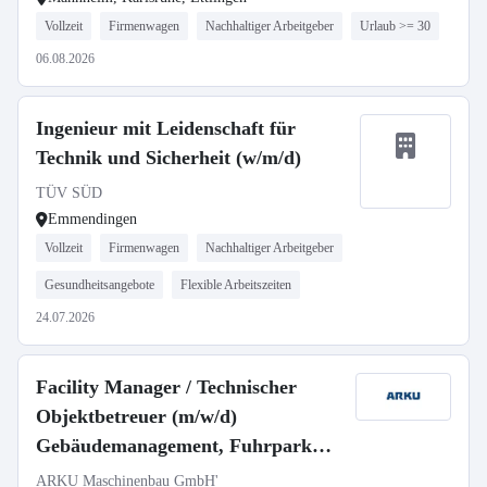
Vollzeit
Firmenwagen
Nachhaltiger Arbeitgeber
Urlaub >= 30
06.08.2026
Ingenieur mit Leidenschaft für
Technik und Sicherheit (w/m/d)
TÜV SÜD
Emmendingen
Vollzeit
Firmenwagen
Nachhaltiger Arbeitgeber
Gesundheitsangebote
Flexible Arbeitszeiten
24.07.2026
Facility Manager / Technischer
Objektbetreuer (m/w/d)
Gebäudemanagement, Fuhrpark
und operative Instandhaltung
ARKU Maschinenbau GmbH'