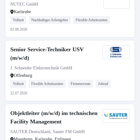
Strahlenschutz (m/w/d)
NUTEC GmbH
Karlsruhe
Vollzeit
Nachhaltiger Arbeitgeber
Flexible Arbeitszeiten
02.08.2026
Senior Service-Techniker USV
(m/w/d)
J. Schneider Elektrotechnik GmbH
Offenburg
Vollzeit
Flexible Arbeitszeiten
Firmenevents
Jobrad
22.07.2026
Objektleiter (m/w/d) im technischen
Facility Management
SAUTER Deutschland, Sauter FM GmbH
Mannheim, Karlsruhe, Ettlingen