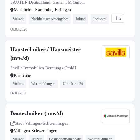
Sanitärtechnik
SAUTER Deutschland, Sauter FM GmbH
Mannheim, Karlsruhe, Ettlingen
2
Vollzeit
Nachhaltiger Arbeitgeber
Jobrad
Jobticket
06.08.2026
Haustechniker / Hausmeister
(m/w/d)
Savills Immobilien Beratungs-GmbH
Karlsruhe
Vollzeit
Weiterbildungen
Urlaub >= 30
06.08.2026
Bautechniker (m/w/d)
Stadt Villingen-Schwenningen
Villingen-Schwenningen
Vollzeit
Teilzeit
Gesundheitsangebote
Weiterbildungen