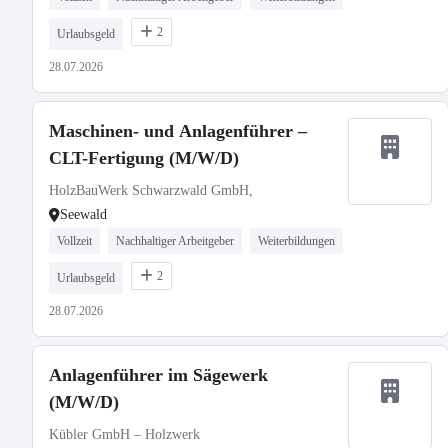
2
Urlaubsgeld
28.07.2026
Maschinen- und Anlagenführer –
CLT-Fertigung (M/W/D)
HolzBauWerk Schwarzwald GmbH,
Seewald
Vollzeit
Nachhaltiger Arbeitgeber
Weiterbildungen
2
Urlaubsgeld
28.07.2026
Anlagenführer im Sägewerk
(M/W/D)
Kübler GmbH – Holzwerk