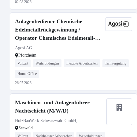
02.08.2026
Anlagenbediener Chemische
Edelmetallrückgewinnung /
Operator Chemisches Edelmetall-
Refining (m/w/d)
Agosi AG
Pforzheim
Vollzeit
Weiterbildungen
Flexible Arbeitszeiten
Tarifvergütung
Home-Office
26.07.2026
Maschinen- und Anlagenführer
Nachtschicht (M/W/D)
HolzBauWerk Schwarzwald GmbH,
Seewald
Vollzeit
Nachhaltiger Arbeitgeber
Weiterbildungen