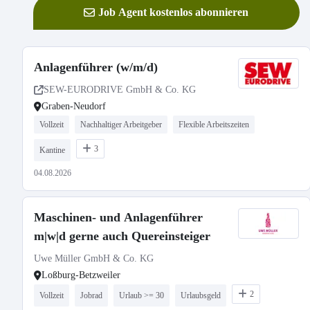
Job Agent kostenlos abonnieren
Anlagenführer (w/m/d)
SEW-EURODRIVE GmbH & Co. KG
Graben-Neudorf
Vollzeit
Nachhaltiger Arbeitgeber
Flexible Arbeitszeiten
3
Kantine
04.08.2026
Maschinen- und Anlagenführer
m|w|d gerne auch Quereinsteiger
Uwe Müller GmbH & Co. KG
Loßburg-Betzweiler
2
Vollzeit
Jobrad
Urlaub >= 30
Urlaubsgeld