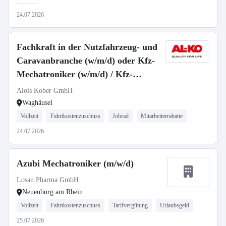
24.07.2026
Fachkraft in der Nutzfahrzeug- und
Caravanbranche (w/m/d) oder Kfz-
Mechatroniker (w/m/d) / Kfz-
Mechaniker (w/m/d)
Alois Kober GmbH
Waghäusel
Vollzeit
Fahrtkostenzuschuss
Jobrad
Mitarbeiterrabatte
24.07.2026
Azubi Mechatroniker (m/w/d)
Losan Pharma GmbH
Neuenburg am Rhein
Vollzeit
Fahrtkostenzuschuss
Tarifvergütung
Urlaubsgeld
25.07.2026