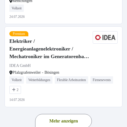
Remchingen
Vollzeit
24.07.2026
Premium
Elektriker /
Energieanlagenelektroniker /
Mechatroniker im Generatorenbau
(m/w/d)
IDEA GmbH
Pfalzgrafenweiler - Bösingen
Vollzeit
Weiterbildungen
Flexible Arbeitszeiten
Firmenevents
2
14.07.2026
Mehr anzeigen