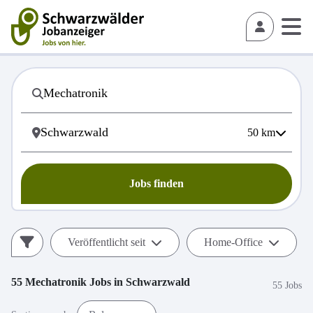
50
km
Jobs finden
Veröffentlicht seit
Home-Office
55
Mechatronik
Jobs in
Schwarzwald
55 Jobs