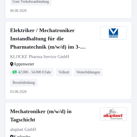
Gute Verkehrsanbindung
06.08.2026
Elektriker / Mechatroniker
Instandhaltung für die
Pharmatechnik (m/w/d) im 3-
Schicht-Betrieb
KLOCKE Pharma-Service GmbH
Appenweier
42.000 - 54.000 €/Jahr
Vollzeit
Weiterbildungen
Berufskleidung
03.08.2026
Mechatroniker (m/w/d) in
Tagschicht
aluplast GmbH
Karlsruhe