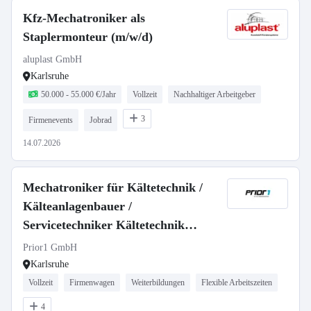
Kfz-Mechatroniker als
Staplermonteur (m/w/d)
aluplast GmbH
Karlsruhe
50.000 - 55.000 €/Jahr
Vollzeit
Nachhaltiger Arbeitgeber
3
Firmenevents
Jobrad
14.07.2026
Mechatroniker für Kältetechnik /
Kälteanlagenbauer /
Servicetechniker Kältetechnik
(m/w/d)
Prior1 GmbH
Karlsruhe
Vollzeit
Firmenwagen
Weiterbildungen
Flexible Arbeitszeiten
4