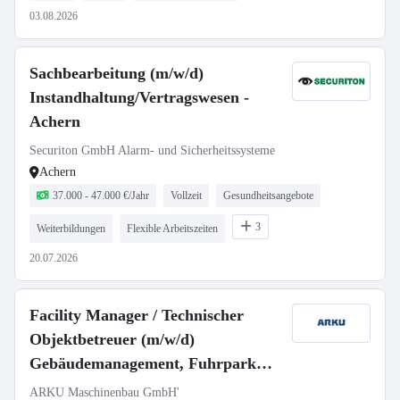
03.08.2026
Sachbearbeitung (m/w/d)
Instandhaltung/Vertragswesen -
Achern
Securiton GmbH Alarm- und Sicherheitssysteme
Achern
37.000 - 47.000 €/Jahr
Vollzeit
Gesundheitsangebote
3
Weiterbildungen
Flexible Arbeitszeiten
20.07.2026
Facility Manager / Technischer
Objektbetreuer (m/w/d)
Gebäudemanagement, Fuhrpark
und operative Instandhaltung
ARKU Maschinenbau GmbH'