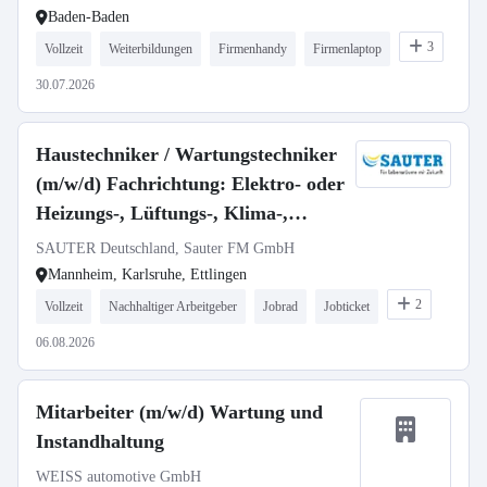
Baden-Baden
3
Vollzeit
Weiterbildungen
Firmenhandy
Firmenlaptop
30.07.2026
Haustechniker / Wartungstechniker
(m/w/d) Fachrichtung: Elektro- oder
Heizungs-, Lüftungs-, Klima-,
Sanitärtechnik
SAUTER Deutschland, Sauter FM GmbH
Mannheim, Karlsruhe, Ettlingen
2
Vollzeit
Nachhaltiger Arbeitgeber
Jobrad
Jobticket
06.08.2026
Mitarbeiter (m/w/d) Wartung und
Instandhaltung
WEISS automotive GmbH