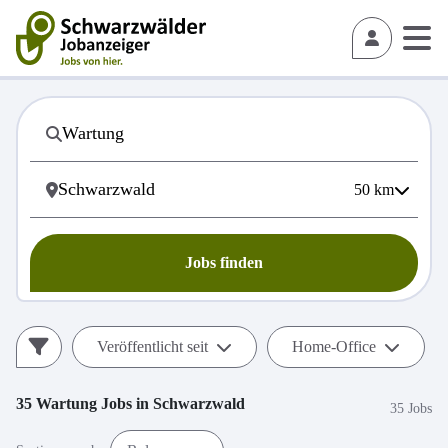
50
km
Jobs finden
Veröffentlicht seit
Home-Office
35
Wartung
Jobs in
Schwarzwald
35 Jobs