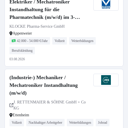
Elektriker / Mechatroniker
Instandhaltung für die
Pharmatechnik (m/w/d) im 3-
Schicht-Betrieb
KLOCKE Pharma-Service GmbH
Appenweier
42.000 - 54.000 €/Jahr
Vollzeit
Weiterbildungen
Berufskleidung
03.08.2026
(Industrie-) Mechaniker /
Mechatroniker Instandhaltung
(m/w/d)
J. RETTENMAIER & SÖHNE GmbH + Co
KG
Ettenheim
Vollzeit
Nachhaltiger Arbeitgeber
Weiterbildungen
Jobrad