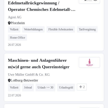
Edelmetallrückgewinnung /
Operator Chemisches Edelmetall-
Refining (m/w/d)
Agosi AG
Pforzheim
Vollzeit
Weiterbildungen
Flexible Arbeitszeiten
Tarifvergütung
Home-Office
26.07.2026
Maschinen- und Anlagenführer
m|w|d gerne auch Quereinsteiger
Uwe Müller GmbH & Co. KG
Loßburg-Betzweiler
2
Vollzeit
Jobrad
Urlaub >= 30
Urlaubsgeld
22.07.2026