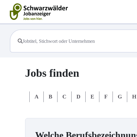
Jobs finden
#
A
B
C
D
E
F
G
H
Welche Berufsbezeichnun