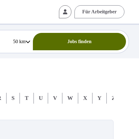
Für Arbeitgeber
50
km
Jobs finden
R
S
T
U
V
W
X
Y
Z