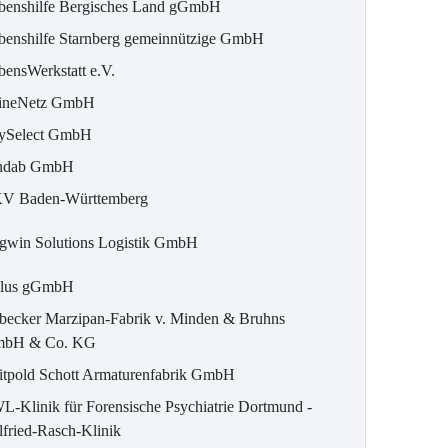
benshilfe Bergisches Land gGmbH
benshilfe Starnberg gemeinnützige GmbH
bensWerkstatt e.V.
ineNetz GmbH
ySelect GmbH
ndab GmbH
V Baden-Württemberg
gwin Solutions Logistik GmbH
lus gGmbH
becker Marzipan-Fabrik v. Minden & Bruhns
bH & Co. KG
itpold Schott Armaturenfabrik GmbH
L-Klinik für Forensische Psychiatrie Dortmund -
lfried-Rasch-Klinik