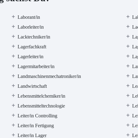
Laborant/in
La
Laborleiter/in
Lac
Lacktechniker/in
La
Lagerfachkraft
Lag
Lagerleiter/in
La
Lagermitarbeiter/in
La
Landmaschinenmechatroniker/in
La
Landwirtschaft
Le
Lebensmittelchemiker/in
Le
Lebensmitteltechnologie
Leh
Leiter/in Controlling
Lei
Leiter/in Fertigung
Lei
Leiter/in Lager
Lei