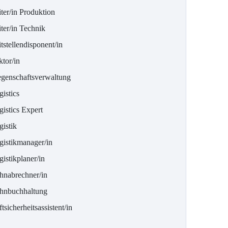
ter/in Produktion
ter/in Technik
tstellendisponent/in
tor/in
egenschaftsverwaltung
istics
istics Expert
gistik
gistikmanager/in
istikplaner/in
hnabrechner/in
hnbuchhaltung
tsicherheitsassistent/in