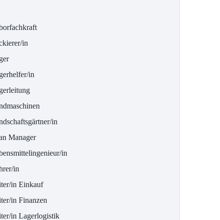
borfachkraft
kierer/in
ger
erhelfer/in
gerleitung
ndmaschinen
ndschaftsgärtner/in
an Manager
bensmittelingenieur/in
rer/in
ter/in Einkauf
ter/in Finanzen
ter/in Lagerlogistik