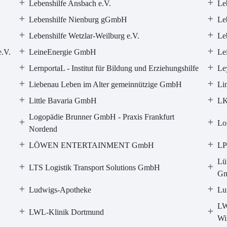
Lebenshilfe Ansbach e.V.
Le
Lebenshilfe Nienburg gGmbH
Le
Lebenshilfe Wetzlar-Weilburg e.V.
Le
e.V.
LeineEnergie GmbH
Le
LernportaL - Institut für Bildung und Erziehungshilfe
Le
Liebenau Leben im Alter gemeinnützige GmbH
Li
Little Bavaria GmbH
LK
Logopädie Brunner GmbH - Praxis Frankfurt
Lo
Nordend
LÖWEN ENTERTAINMENT GmbH
LP
Lü
LTS Logistik Transport Solutions GmbH
Gm
Ludwigs-Apotheke
Lu
LW
LWL-Klinik Dortmund
Wi