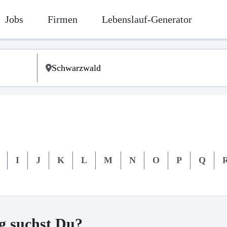
Jobs
Firmen
Lebenslauf-Generator
I
J
K
L
M
N
O
P
Q
g suchst Du?