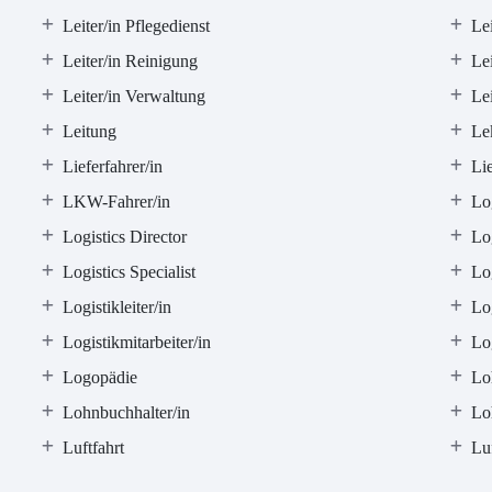
Leiter/in Pflegedienst
Lei
Leiter/in Reinigung
Lei
Leiter/in Verwaltung
Lei
Leitung
Lek
Lieferfahrer/in
Li
LKW-Fahrer/in
Log
Logistics Director
Log
Logistics Specialist
Lo
Logistikleiter/in
Lo
Logistikmitarbeiter/in
Log
Logopädie
Lo
Lohnbuchhalter/in
Lo
Luftfahrt
Luf