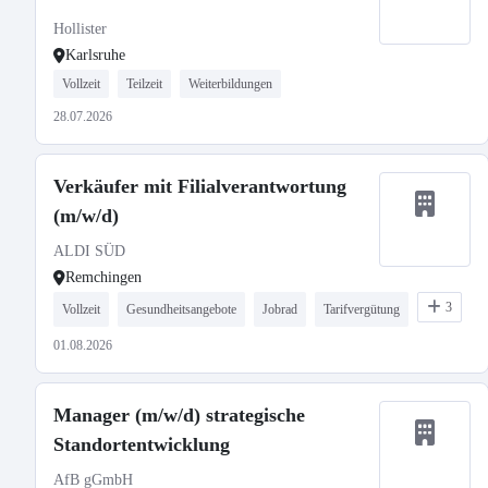
Hollister
Karlsruhe
Vollzeit
Teilzeit
Weiterbildungen
28.07.2026
Verkäufer mit Filialverantwortung
(m/w/d)
ALDI SÜD
Remchingen
3
Vollzeit
Gesundheitsangebote
Jobrad
Tarifvergütung
01.08.2026
Manager (m/w/d) strategische
Standortentwicklung
AfB gGmbH