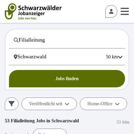
50
km
Jobs finden
Veröffentlicht seit
Home-Office
53
Filialleitung
Jobs in
Schwarzwald
53 Jobs