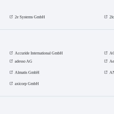
2e Systems GmbH
2l
Accuride International GmbH
AC
adesso AG
Ae
Almatis GmbH
A
axicorp GmbH