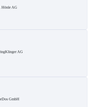
. Hönle AG
ringKlinger AG
reDos GmbH