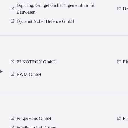
Dipl.-Ing. Gringel GmbH Ingenieurbüro für
Dr
Bauwesen
Dynamit Nobel Defence GmbH
ELKOTRON GmbH
El
s-
EWM GmbH
FingerHaus GmbH
Fi
Friedhelm Loh Group