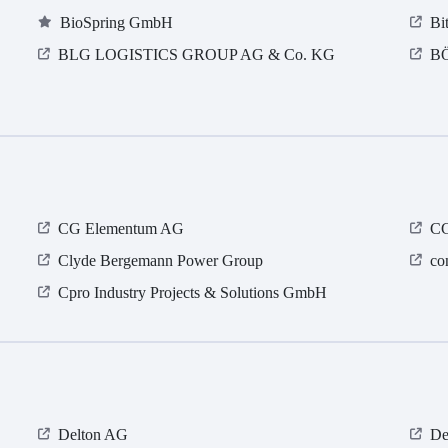
BioSpring GmbH
Bi
BLG LOGISTICS GROUP AG & Co. KG
B
CG Elementum AG
CG
Clyde Bergemann Power Group
co
Cpro Industry Projects & Solutions GmbH
Delton AG
De