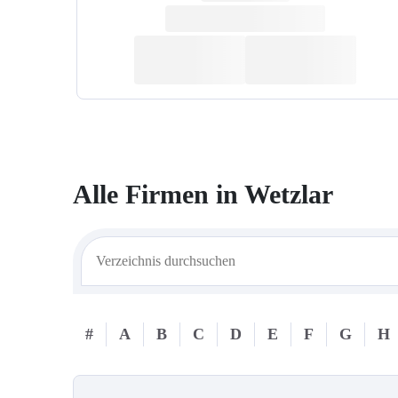
Alle Firmen in
Wetzlar
#
A
B
C
D
E
F
G
H