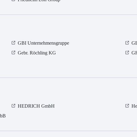
GBI Unternehmensgruppe
GE
Gebr. Röchling KG
GR
HEDRICH GmbH
He
mbB