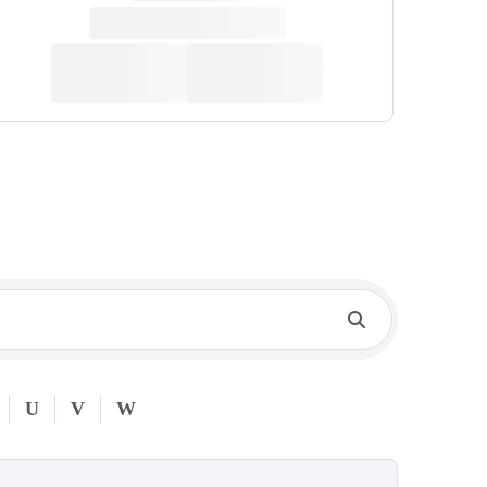
U
V
W