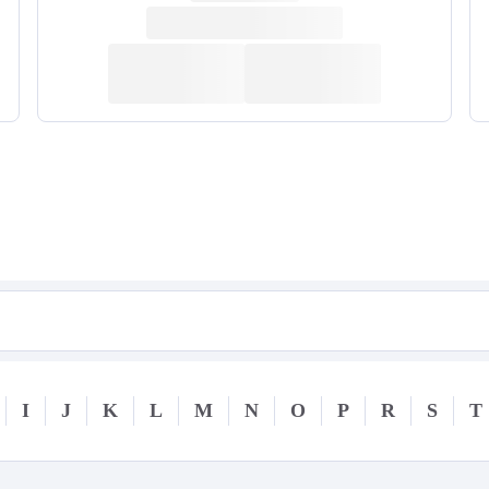
I
J
K
L
M
N
O
P
R
S
T