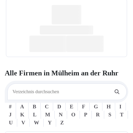
Alle Firmen in
Mülheim an der Ruhr
#
A
B
C
D
E
F
G
H
I
J
K
L
M
N
O
P
R
S
T
U
V
W
Y
Z