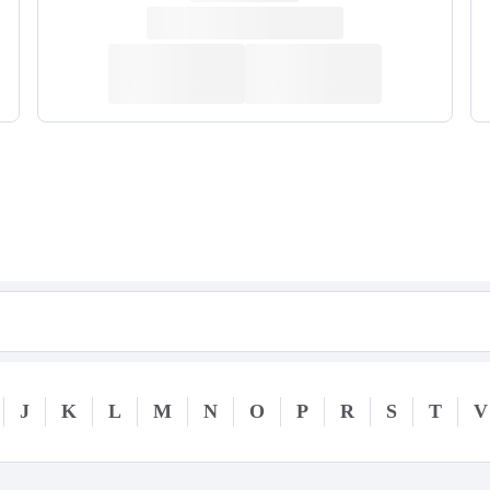
J
K
L
M
N
O
P
R
S
T
V