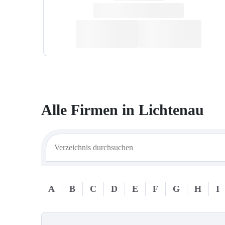
Alle Firmen in
Lichtenau
A
B
C
D
E
F
G
H
I