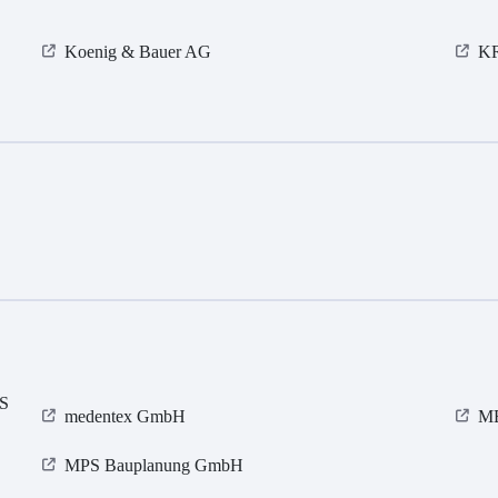
Koenig & Bauer AG
K
S
medentex GmbH
ME
MPS Bauplanung GmbH