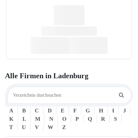
Alle Firmen in
Ladenburg
A
B
C
D
E
F
G
H
I
J
K
L
M
N
O
P
Q
R
S
T
U
V
W
Z