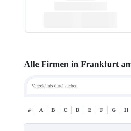
Alle Firmen in
Frankfurt a
#
A
B
C
D
E
F
G
H