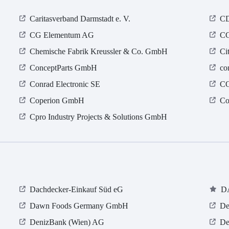
Caritasverband Darmstadt e. V.
CD
CG Elementum AG
CG
Chemische Fabrik Kreussler & Co. GmbH
Ci
ConceptParts GmbH
co
Conrad Electronic SE
C
Coperion GmbH
Co
Cpro Industry Projects & Solutions GmbH
Dachdecker-Einkauf Süd eG
D
Dawn Foods Germany GmbH
De
DenizBank (Wien) AG
De