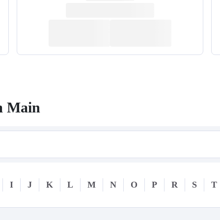
m Main
I
J
K
L
M
N
O
P
R
S
T