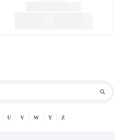
U
V
W
Y
Z