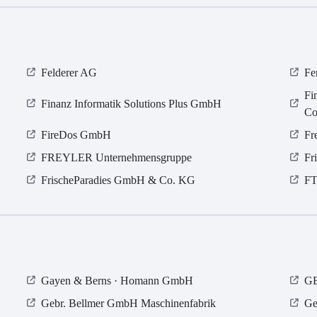
Felderer AG
Fe
Fi
Finanz Informatik Solutions Plus GmbH
Co
FireDos GmbH
Fr
FREYLER Unternehmensgruppe
Fr
FrischeParadies GmbH & Co. KG
FT
Gayen & Berns · Homann GmbH
GB
Gebr. Bellmer GmbH Maschinenfabrik
Ge