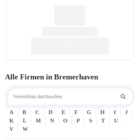
Alle Firmen in
Bremerhaven
A
B
C
D
E
F
G
H
I
J
K
L
M
N
O
P
S
T
U
V
W