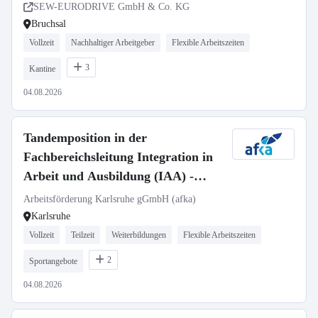
SEW-EURODRIVE GmbH & Co. KG
Bruchsal
Vollzeit
Nachhaltiger Arbeitgeber
Flexible Arbeitszeiten
3
Kantine
04.08.2026
Tandemposition in der
Fachbereichsleitung Integration in
Arbeit und Ausbildung (IAA) -
Betriebliche Sozialberatung (m/w/d)
Arbeitsförderung Karlsruhe gGmbH (afka)
Vollzeit/Teilzeit
Karlsruhe
Vollzeit
Teilzeit
Weiterbildungen
Flexible Arbeitszeiten
2
Sportangebote
04.08.2026