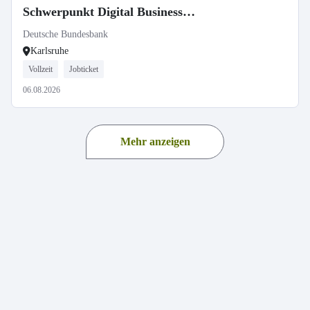
Schwerpunkt Digital Business
Management an der Dualen
Deutsche Bundesbank
Hochschule Baden-Württemberg
Karlsruhe
(DHBW) in Karlsruhe
Vollzeit
Jobticket
06.08.2026
Mehr anzeigen