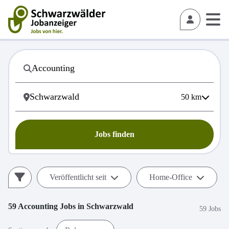
50
km
Jobs finden
Veröffentlicht seit
Home-Office
59
Accounting
Jobs in
Schwarzwald
59 Jobs