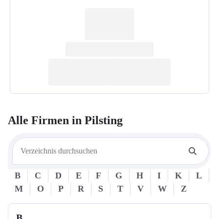
Alle Firmen in
Pilsting
B
C
D
E
F
G
H
I
K
L
M
O
P
R
S
T
V
W
Z
B