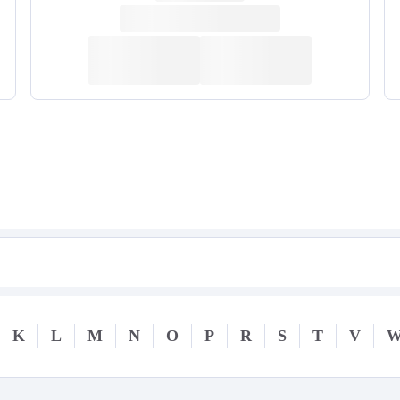
K
L
M
N
O
P
R
S
T
V