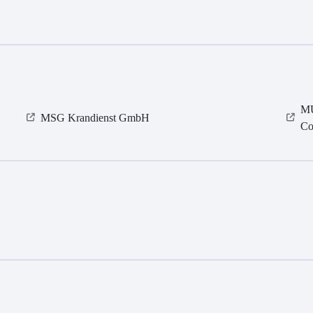
MU
MSG Krandienst GmbH
Co