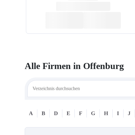
Alle Firmen in
Offenburg
A
B
D
E
F
G
H
I
J