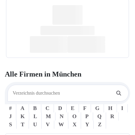
Alle Firmen in
München
#
A
B
C
D
E
F
G
H
I
J
K
L
M
N
O
P
Q
R
S
T
U
V
W
X
Y
Z