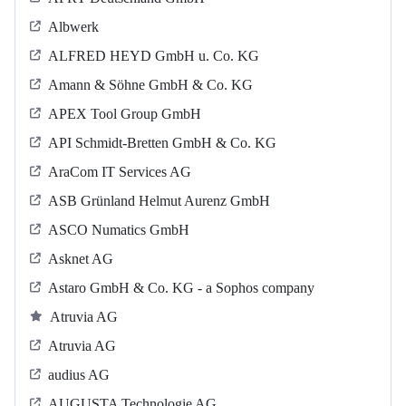
Albwerk
ALFRED HEYD GmbH u. Co. KG
Amann & Söhne GmbH & Co. KG
APEX Tool Group GmbH
API Schmidt-Bretten GmbH & Co. KG
AraCom IT Services AG
ASB Grün­land Helmut Au­renz GmbH
ASCO Numatics GmbH
Asknet AG
Astaro GmbH & Co. KG - a Sophos company
Atruvia AG
Atruvia AG
audius AG
AUGUSTA Technologie AG