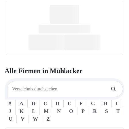
Alle Firmen in
Mühlacker
#
A
B
C
D
E
F
G
H
I
J
K
L
M
N
O
P
R
S
T
U
V
W
Z