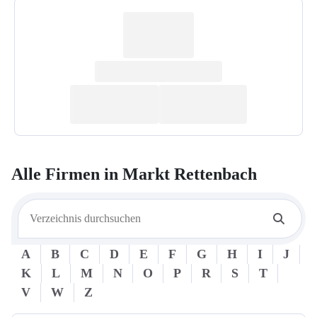
Alle Firmen in
Markt Rettenbach
A
B
C
D
E
F
G
H
I
J
K
L
M
N
O
P
R
S
T
V
W
Z