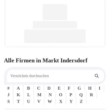
Alle Firmen in
Markt Indersdorf
#
A
B
C
D
E
F
G
H
I
J
K
L
M
N
O
P
Q
R
S
T
U
V
W
X
Y
Z