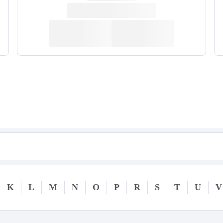
K
L
M
N
O
P
R
S
T
U
V