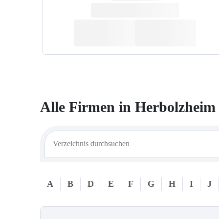
Alle Firmen in
Herbolzheim
A
B
D
E
F
G
H
I
J