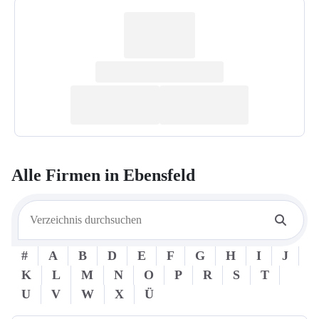
Alle Firmen in
Ebensfeld
#
A
B
D
E
F
G
H
I
J
K
L
M
N
O
P
R
S
T
U
V
W
X
Ü