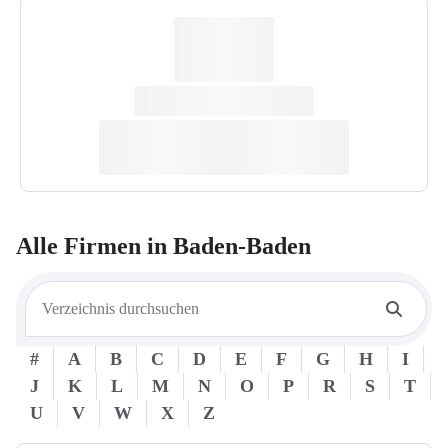
Alle Firmen in
Baden-Baden
#
A
B
C
D
E
F
G
H
I
J
K
L
M
N
O
P
R
S
T
U
V
W
X
Z