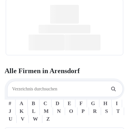
Alle Firmen in
Arensdorf
#
A
B
C
D
E
F
G
H
I
J
K
L
M
N
O
P
R
S
T
U
V
W
Z