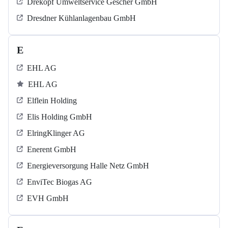
Drekopf Umweltservice Gescher GmbH
Dresdner Kühlanlagenbau GmbH
E
EHL AG
EHL AG
Elflein Holding
Elis Holding GmbH
ElringKlinger AG
Enerent GmbH
Energieversorgung Halle Netz GmbH
EnviTec Biogas AG
EVH GmbH