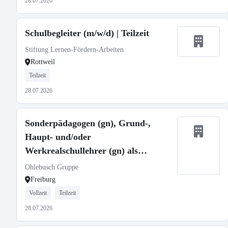
28.07.2026
Schulbegleiter (m/w/d) | Teilzeit
Stiftung Lernen-Fördern-Arbeiten
Rottweil
Teilzeit
28.07.2026
Sonderpädagogen (gn), Grund-,
Haupt- und/oder
Werkrealschullehrer (gn) als
Schulleitung (gn)
Ohlebusch Gruppe
Freiburg
Vollzeit
Teilzeit
28.07.2026