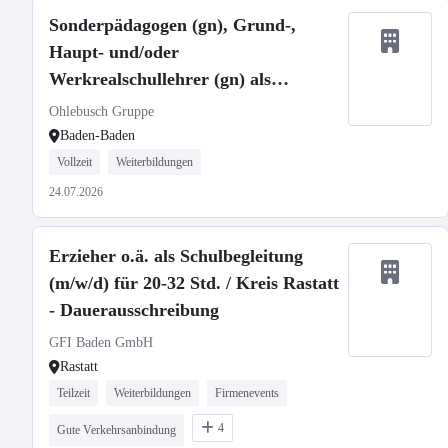
Sonderpädagogen (gn), Grund-,
Haupt- und/oder
Werkrealschullehrer (gn) als
Schulleitung (gn)
Ohlebusch Gruppe
Baden-Baden
Vollzeit
Weiterbildungen
24.07.2026
Erzieher o.ä. als Schulbegleitung
(m/w/d) für 20-32 Std. / Kreis Rastatt
- Dauerausschreibung
GFI Baden GmbH
Rastatt
Teilzeit
Weiterbildungen
Firmenevents
4
Gute Verkehrsanbindung