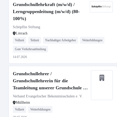
Grundschullehrkraft (m/w/d) /
Lerngruppenleitung (m/w/d) (80-
100%)
Schöpflin Stiftung
Lörrach
Vollzeit
Teilzeit
Nachhaltiger Arbeitgeber
Weiterbildungen
Gute Verkehrsanbindung
14.07.2026
Grundschullehrer /
Grundschullehrerin für die
Teamleitung unserer Grundschule in
Müllheim ab 01.09.2026
Verband Evangelischer Bekenntnisschulen e. V.
Müllheim
Vollzeit
Weiterbildungen