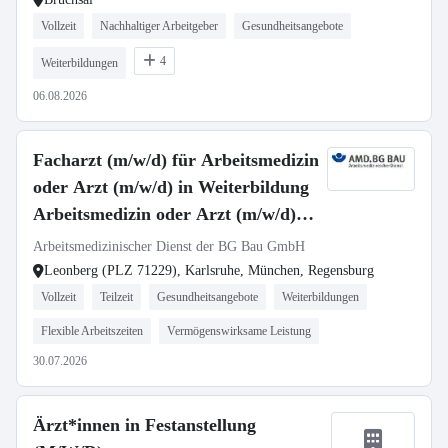
Vollzeit
Nachhaltiger Arbeitgeber
Gesundheitsangebote
4
Weiterbildungen
06.08.2026
Facharzt (m/w/d) für Arbeitsmedizin
oder Arzt (m/w/d) in Weiterbildung
Arbeitsmedizin oder Arzt (m/w/d)
mit der Zusatz-Weiterbildung
Arbeitsmedizinischer Dienst der BG Bau GmbH
Betriebsmedizin
Leonberg (PLZ 71229), Karlsruhe, München, Regensburg
Vollzeit
Teilzeit
Gesundheitsangebote
Weiterbildungen
Flexible Arbeitszeiten
Vermögenswirksame Leistung
30.07.2026
Ärzt*innen in Festanstellung