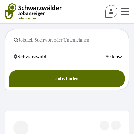
50
km
Jobs finden