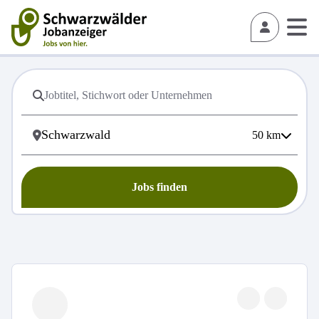
50
km
Jobs finden